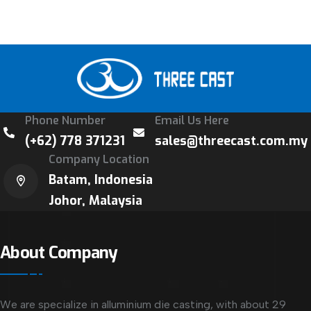
Phone Number
Email Us Here
(+62) 778 371231
sales@threecast.com.my
Company Location
Batam, Indonesia
Johor, Malaysia
About Company
We are specialize in alluminium die casting, with about 29